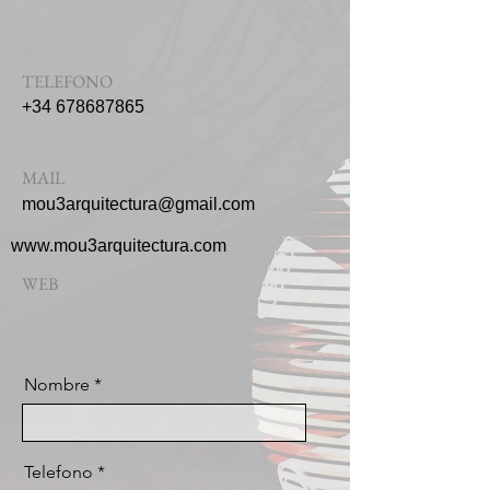
TELEFONO
+34 678687865
MAIL
mou3arquitectura@gmail.com
www.mou3arquitectura.com
WEB
Nombre
Telefono