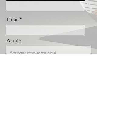
Email
Asunto
Message
Acepto los términos y condiciones
MADRID, SPAIN
Send