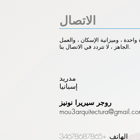
الاتصال
واحدة ، وميزانية الإسكان ، والعمل
الجاهز ، لا تتردد في الاتصال بنا.
مدريد
إسبانيا
روجر سيريرا نونيز
mou3arquitectura@gmail.c
الهاتف: +34678687865