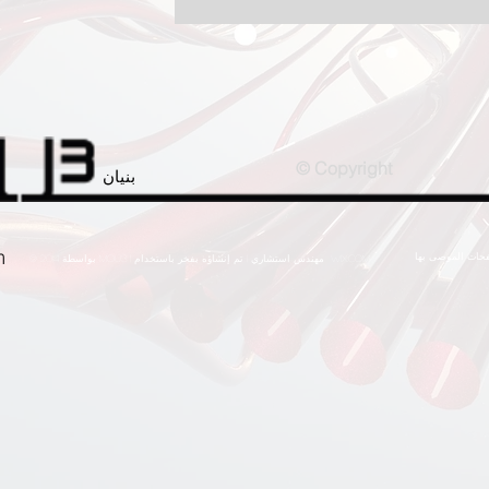
© Copyright
بنيان
m
wix.com
@ 2014 بواسطة Mou3 | مهندس استشاري | تم إنشاؤه بفخر باستخدام